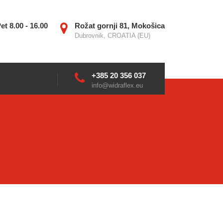
et 8.00 - 16.00
Rožat gornji 81, Mokošica
Dubrovnik, CROATIA (EU)
+385 20 356 037
info@widraflex.eu