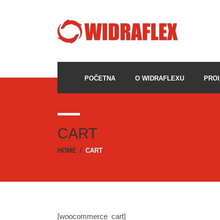
POČETNA
O WIDRAFLEXU
PROI
CART
HOME
/
CART
[woocommerce_cart]